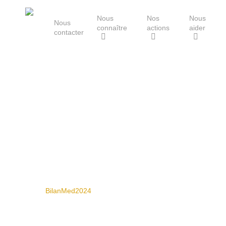
Skip
Nous
Nos
Nous
to
Nous
connaître
actions
aider
main
contacter
content
Le Groupe Mammalogique
Breton
Hit enter to search or ESC to close
BilanMed2024