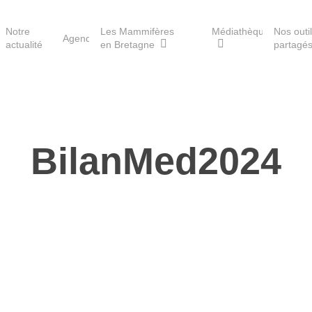
Notre
Les Mammifères
Médiathèque
Nos outi
Agenda
actualité
en Bretagne
partagé
Les réserves du GMB
BilanMed2024
Les Havres de paix pour la
loutre
Les Refuges pour les
chauves-souris
Le Fonds pour les
Mammifères
Aménagement du territoire