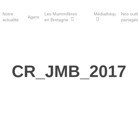
Notre
Les Mammifères
Médiathèque
Nos outi
Agenda
actualité
en Bretagne
partagé
Les réserves du GMB
CR_JMB_2017
Les Havres de paix pour la
loutre
Les Refuges pour les
chauves-souris
Le Fonds pour les
Mammifères
Aménagement du territoire