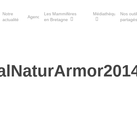
Notre
Les Mammifères
Médiathèque
Nos outi
Agenda
actualité
en Bretagne
partagé
Les réserves du GMB
valNaturArmor201
Les Havres de paix pour la
loutre
Les Refuges pour les
chauves-souris
Le Fonds pour les
Mammifères
Aménagement du territoire