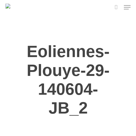
Skip
Men
to
search
main
content
Eoliennes-
Plouye-29-
140604-
JB_2