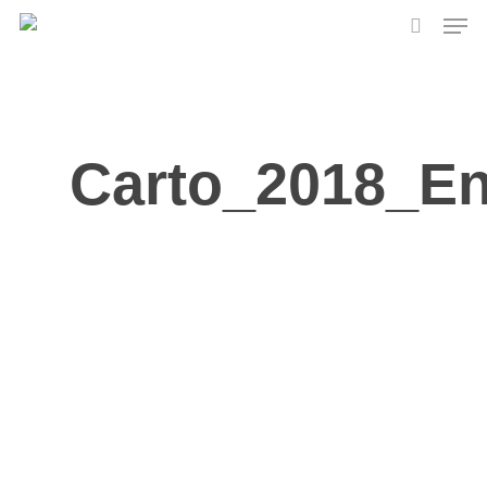
Skip
Men
to
search
main
content
Carto_2018_En