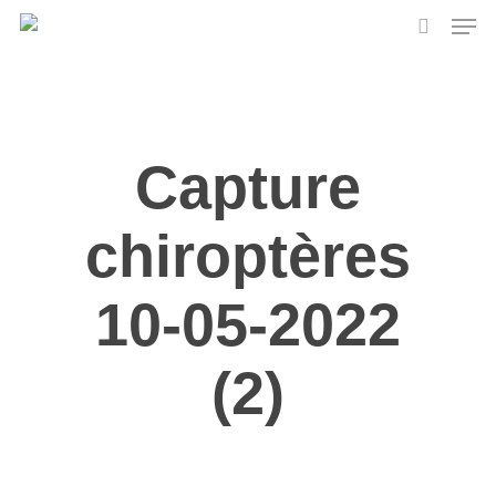
Skip
Men
to
search
main
content
Capture
chiroptères
10-05-2022
(2)