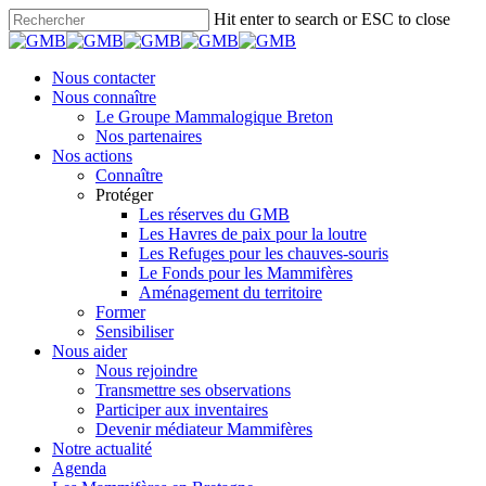
Skip
Hit enter to search or ESC to close
to
Close
main
Search
content
search
Menu
Nous contacter
Nous connaître
Le Groupe Mammalogique Breton
Nos partenaires
Nos actions
Connaître
Protéger
Les réserves du GMB
Les Havres de paix pour la loutre
Les Refuges pour les chauves-souris
Le Fonds pour les Mammifères
Aménagement du territoire
Former
Sensibiliser
Nous aider
Nous rejoindre
Transmettre ses observations
Participer aux inventaires
Devenir médiateur Mammifères
Notre actualité
Agenda