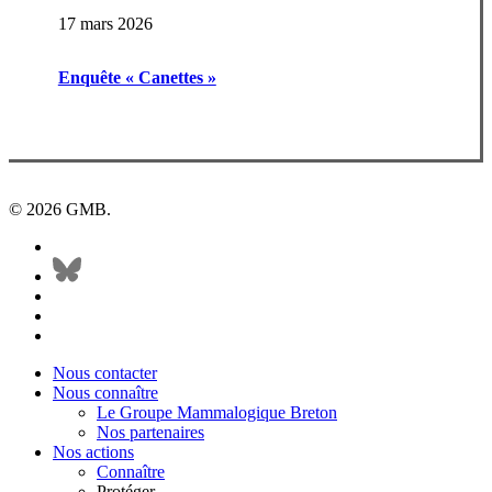
17 mars 2026
Enquête « Canettes »
© 2026 GMB.
facebook
bluesky
vimeo
RSS
flickr
Close
Nous contacter
Menu
Nous connaître
Le Groupe Mammalogique Breton
Nos partenaires
Nos actions
Connaître
Protéger