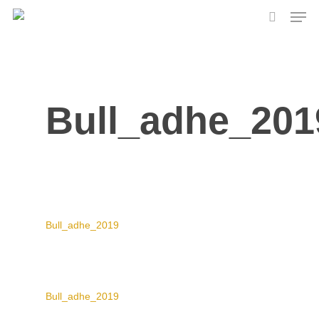
Skip
Men
to
search
main
content
Bull_adhe_201
Bull_adhe_2019
Bull_adhe_2019