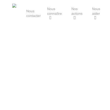
Skip
Nous
Nos
Nous
to
Nous
connaître
actions
aider
main
contacter
content
Le Groupe Mammalogique
Breton
Hit enter to search or ESC to close