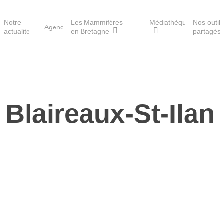
Notre
Les Mammifères
Médiathèque
Nos outi
Agenda
actualité
en Bretagne
partagé
Les réserves du GMB
Blaireaux-St-Ilan
Les Havres de paix pour la
loutre
Les Refuges pour les
chauves-souris
Le Fonds pour les
Mammifères
Aménagement du territoire