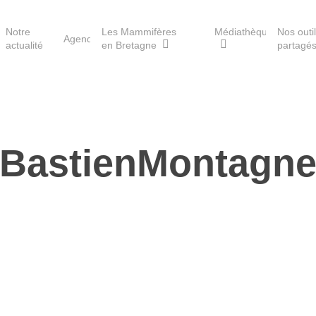
Notre
Les Mammifères
Médiathèque
Nos outi
Agenda
actualité
en Bretagne
partagé
Les réserves du GMB
BastienMontagn
Les Havres de paix pour la
loutre
Les Refuges pour les
chauves-souris
Le Fonds pour les
Mammifères
Aménagement du territoire