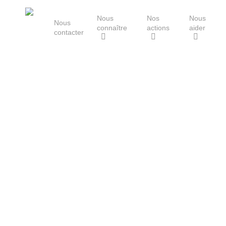
Skip
Nous
Nos
Nous
to
Nous
connaître
actions
aider
main
contacter
content
Le Groupe Mammalogique
Breton
Hit enter to search or ESC to close