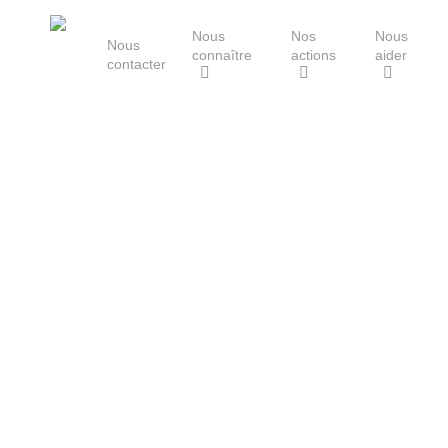
Skip
Nous
Nos
Nous
to
Nous
connaître
actions
aider
main
contacter
content
Le Groupe Mammalogique
Breton
Hit enter to search or ESC to close