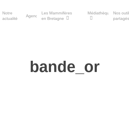
Notre
Les Mammifères
Médiathèque
Nos outi
Agenda
actualité
en Bretagne
partagé
Les réserves du GMB
bande_or
Les Havres de paix pour la
loutre
Les Refuges pour les
chauves-souris
Le Fonds pour les
Mammifères
Aménagement du territoire