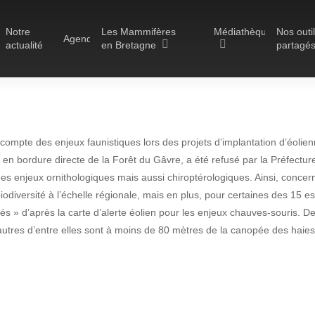
Notre
Les Mammifères
Médiathèque
Nos outi
Agenda
actualité
en Bretagne
partagé
Les réserves du GMB
ompte des enjeux faunistiques lors des projets d’implantation d’éolienn
Les Havres de paix pour la
n bordure directe de la Forêt du Gâvre, a été refusé par la Préfecture 
loutre
Actualité
es enjeux ornithologiques mais aussi chiroptérologiques. Ainsi, concer
Les Refuges pour les
iodiversité à l’échelle régionale, mais en plus, pour certaines des 15 
éolien refusé par la Pr
chauves-souris
és » d’après la carte d’alerte éolien pour les enjeux chauves-souris. D
s autres d’entre elles sont à moins de 80 mètres de la canopée des hai
Le Fonds pour les
tique pour des enjeux 
Mammifères
Aménagement du territoire
25 octobre 2022