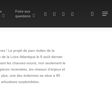
ls
Foire aux
search
twitter
facebook
vimeo
RSS
Menu
s
questions
es ! Le projet de parc éolien de la
de la Loire-Atlantique le 8 août dernier.
nant les chauves-souris, non seulement le
espèces recensées, les niveaux d’enjeux et
éfecture de
e plus, une des éoliennes se situe à 90
es arbustives surplombées.
biodiversité