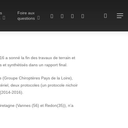
ls
Foire aux
search
twitter
facebook
vimeo
RSS
Menu
s
questions
a sonné la fin des travaux de terrain et
s et synthétisés dans un rapport final.
 (Groupe Chiroptères Pays de la Loire),
la migration
ériel, deux protocoles (un protocole nichoir
 (2014-2016).
tagne
 Bretagne (Vannes (56) et Redon(35)), n’a