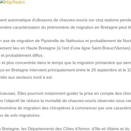
ent automatique d’ultrasons de chauves-souris sur cinq stations pendan
première caractérisation du phénomène de migration en Bretagne peut ê
un axe de migration de Pipistrelle de Nathusius et probablement de Noct
lement lieu en Haute Bretagne (à l’est d’une ligne Saint-Brieuc/Vannes
é et probablement diffus.
e et plus concentrée dans le temps que la migration printanière qui sem
sius en Bretagne intervient principalement entre le 20 septembre et le 10
entés aux secteurs nord à est.
écieuses. Elles pourront notamment guider la prise en compte des chiro
s l’objectif de réduire la mortalité de chauves-souris observée sous cer
nomène de migration des chiroptères à commencer par une caractérisat
s de vols migratoires.
 Bretagne, les Départements des Côtes d’Armor, d’Ille-et-Vilaine et du