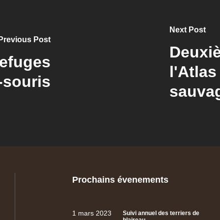
Next Post
Previous Post
Deuxiè
refuges
l'Atla
-souris
sauva
Prochains évenements
1 mars 2023
Suivi annuel des terriers de