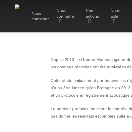
Skip
Nous
Nos
Nous
to
Nous
connaître
actions
aider
main
contacter
content
Le Groupe Mammalogique
Breton
Depuis 2013, le Groupe Mammalogique Breto
les données récoltées ont été analysées débu
Cette étude, initialement portée avec les
Résultats d
n’a pu être lancée qu’en Bretagne en 2013. 
et un protocole enregistrement acoustique
des c
Le premier protocole basé sur le contrôle d
pas donné les résultats escomptés suite à 
Hit enter to search or ESC to close