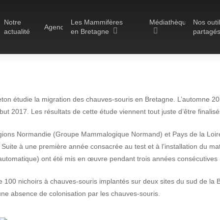
Notre
Les Mammifères
Médiathèque
Nos outi
Agenda
actualité
en Bretagne
partagé
Les réserves du GMB
n étudie la migration des chauves-souris en Bretagne. L’automne 2016 
Les Havres de paix pour la
t 2017. Les résultats de cette étude viennent tout juste d’être finalisé
loutre
Actualité
Les Refuges pour les
 régions Normandie (Groupe Mammalogique Normand) et Pays de la Loire
e 4 années d’étude de 
chauves-souris
Suite à une première année consacrée au test et à l’installation du mat
 automatique) ont été mis en œuvre pendant trois années consécutives
Le Fonds pour les
hauves-souris en Bre
Mammifères
e 100 nichoirs à chauves-souris implantés sur deux sites du sud de la
Aménagement du territoire
une absence de colonisation par les chauves-souris.
29 mai 2017