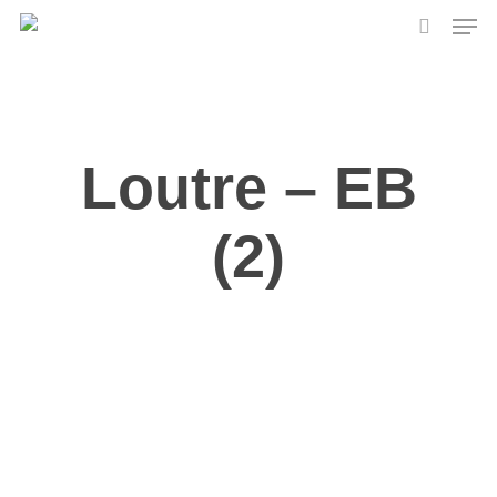
Skip
Men
to
search
main
content
Loutre – EB
(2)