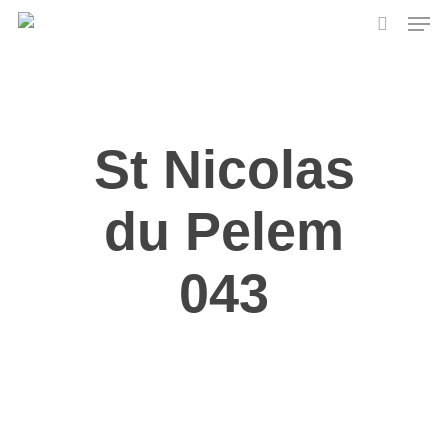
Skip
Men
to
search
main
content
St Nicolas
du Pelem
043