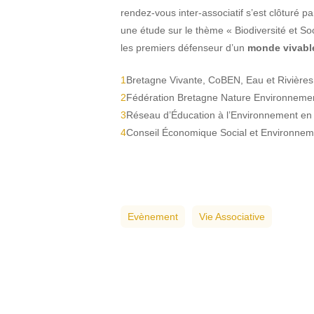
rendez-vous inter-associatif s’est clôtur
une étude sur le thème « Biodiversité et Soc
les premiers défenseur d’un
monde vivabl
1
Bretagne Vivante, CoBEN, Eau et Rivièr
2
Fédération Bretagne Nature Environneme
3
Réseau d’Éducation à l’Environnement en
4
Conseil Économique Social et Environnem
Evènement
Vie Associative