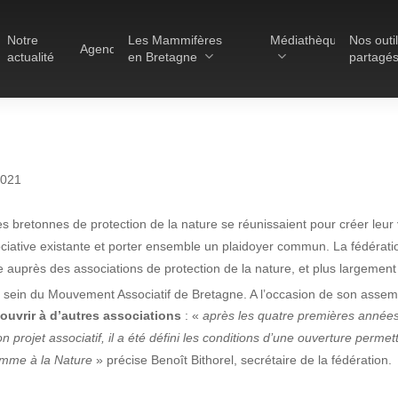
Notre
Les Mammifères
Médiathèque
Nos outi
Agenda
actualité
en Bretagne
partagé
Les réserves du GMB
2021
Les Havres de paix pour la
loutre
es bretonnes de protection de la nature se réunissaient pour créer leur
Actualité
Les Refuges pour les
ociative existante et porter ensemble un plaidoyer commun. La fédérati
chauves-souris
 auprès des associations de protection de la nature, et plus largement
E devient FNE-Bret
 sein du Mouvement Associatif de Bretagne. A l’occasion de son assembl
Le Fonds pour les
Mammifères
’ouvrir à d’autres associations
: «
après les quatre premières années
son projet associatif, il a été défini les conditions d’une ouverture perme
18 février 2021
Aménagement du territoire
Homme à la Nature
» précise Benoît Bithorel, secrétaire de la fédération.