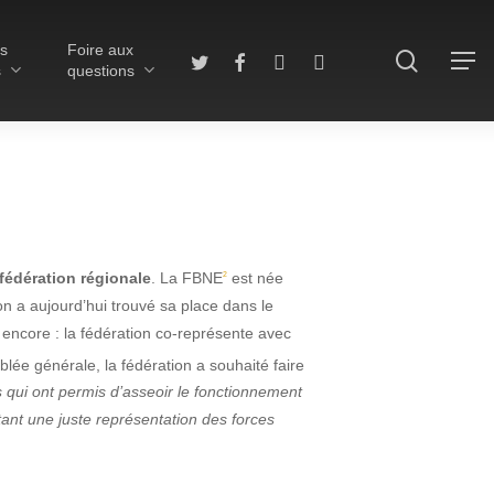
ls
Foire aux
search
twitter
facebook
vimeo
RSS
Menu
s
questions
fédération régionale
. La FBNE
est née
2
on a aujourd’hui trouvé sa place dans le
 encore : la fédération co-représente avec
agne
ée générale, la fédération a souhaité faire
 qui ont permis d’asseoir le fonctionnement
ttant une juste représenta
tion des forces