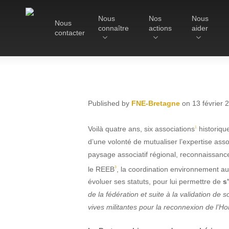
Skip
Nous
Nos
Nous
to
Nous
connaître
actions
aider
main
contacter
content
Le Groupe Mammalogique
Breton
Published by
FNE-Bretagne
on 13 février 
Voilà quatre ans, six associations
historiqu
1
d’une volonté de mutualiser l’expertise ass
paysage associatif régional, reconnaissance
FBN
le REEB
, la coordination environnement au
3
évoluer ses statuts, pour lui permettre de
s
de la fédération et suite à la validation de 
vives militantes pour la reconnexion de l’