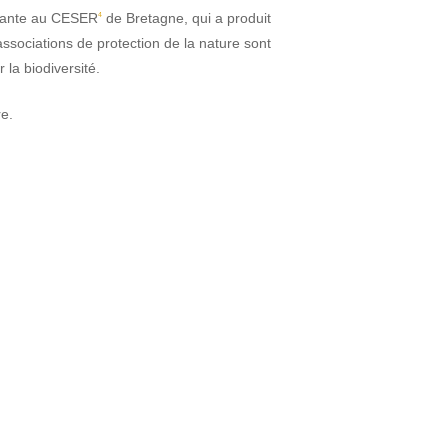
ivante au CESER
de Bretagne, qui a produit
4
associations de protection de la nature sont
 la biodiversité.
e.