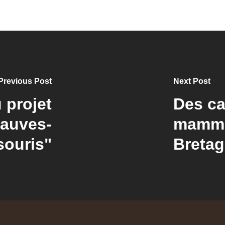
Previous Post
Next Post
 projet
Des ca
hauves-
mammi
souris"
Breta