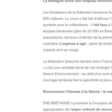
Hit enter to search or ESC to close
La Bretagne hisse son drapeau hérisso
Les fondateurs de la fédération bretonne fo
000 militants. Le choix a été fait d’affirmer
symbole pour le militantisme : il
fait face
à 
équipes bénévoles (plus de 25 000 en Breta
associations, lanceurs d’alertes de la premi
caractère d’
urgence à agir
: perte de biodi
voyants sont au rouge.
La fédération bretonne devient donc Franc
«
c’est une véritable fierté de voir émerge
Nature Environnement : au-delà d’un nom et
l’ancrage territorial fait la spécificité et 
Reconnecter l’Homme à la Nature : le cœ
FNE-BRETAGNE a présenté à l’occasion de s
appropriation de l’
enjeu culturel de recon