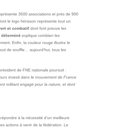
 représente 3500 associations et près de 900
 dont le logo hérisson représente tout un
ert et combat
if
dont font preuve les
d
déterminé
explique combien les
ent. Enfin, la couleur rouge illustre le
bout de souffle… aujourd’hui, tous les
président de FNE nationale poursuit :
oujours investi dans le mouvement de France
t militant engagé pour la nature, et dont
épondre à la nécessité d’un meilleure
 les actions à venir de la fédération. Le