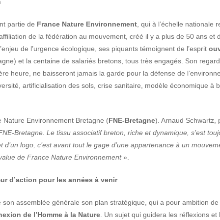
n
nt partie de
France Nature Environnement
, qui à l’échelle nationale
 l’affiliation de la fédération au mouvement, créé il y a plus de 50 ans et
l’enjeu de l’urgence écologique, ses piquants témoignent de l’esprit
ouv
gne) et la centaine de salariés bretons, tous très engagés. Son regar
ère heure, ne baisseront jamais la garde pour la défense de l’environnem
versité, artificialisation des sols, crise sanitaire, modèle économique à 
e Nature Environnement Bretagne (
FNE-Bretagne
). Arnaud Schwartz, 
r FNE-Bretagne. Le tissu associatif breton, riche et dynamique, s’est t
 d’un logo, c’est avant tout le gage d’une appartenance à un mouvemen
plus-value de France Nature Environnement
».
ur d’action pour les années à venir
on assemblée générale son plan stratégique, qui a pour ambition de r
nexion de l’Homme à la Nature
. Un sujet qui guidera les réflexions et