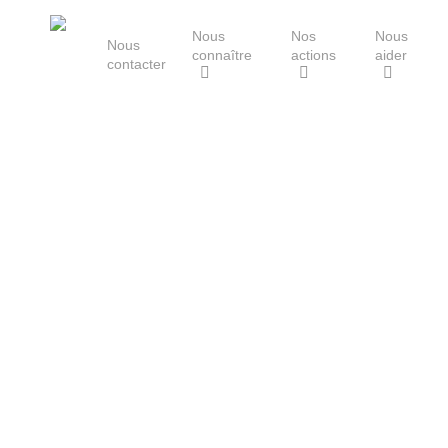
Skip
Nous
Nos
Nous
to
Nous
connaître
actions
aider
main
contacter
content
Le Groupe Mammalogique
Breton
Hit enter to search or ESC to close