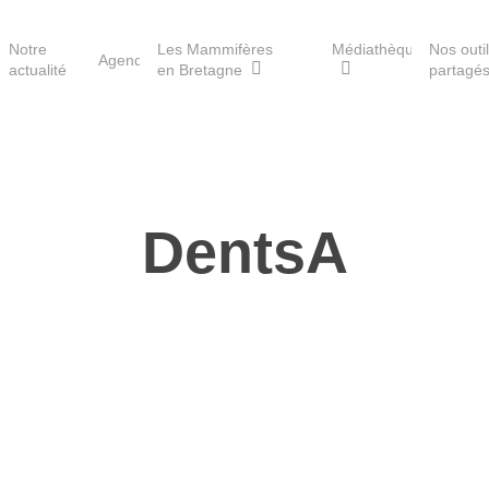
Notre
Les Mammifères
Médiathèque
Nos outi
Agenda
actualité
en Bretagne
partagé
Les réserves du GMB
DentsA
Les Havres de paix pour la
loutre
Les Refuges pour les
chauves-souris
Le Fonds pour les
Mammifères
Aménagement du territoire