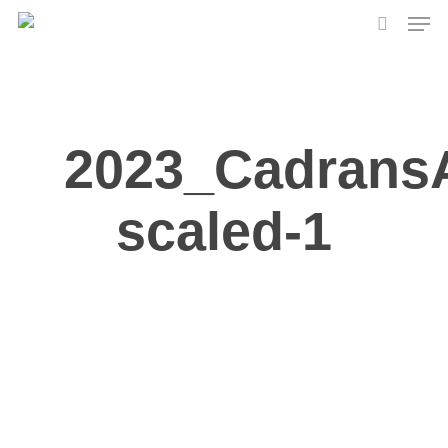
Skip
Men
to
search
main
content
2023_Cadrans
scaled-1