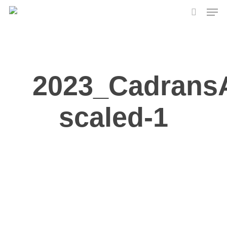
Skip
Men
to
search
main
content
2023_Cadrans
scaled-1