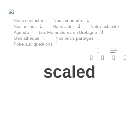
Skip
to
main
Nous contacter
Nous connaître
Nos actions
Nous aider
Notre actualité
content
Agenda
Les Mammifères en Bretagne
Médiathèque
Nos outils partagés
Foire aux questions
20211020_130034
Le Groupe Mammalogique
search
Menu
Breton
twitter
facebook
vimeo
RSS
Les réserv
scaled
Les Havres de pa
Les Refuges
chauv
Le Fonds
Ma
Aménagement du t