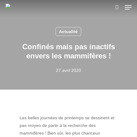
Skip
Men
to
search
main
content
Actualité
Confinés mais pas inactifs
envers les mammifères !
27 avril 2020
Les belles journées de printemps se dessinent et
pas moyen de partir à la recherche des
mammifères ! Bien sûr, les plus chanceux