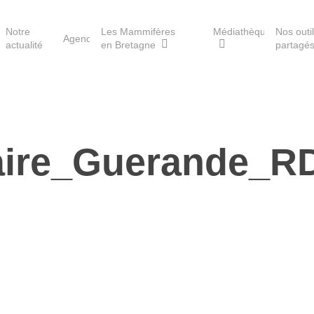
Notre
Les Mammifères
Médiathèque
Nos outi
Agenda
actualité
en Bretagne
partagé
Les réserves du GMB
ire_Guerande_RD
Les Havres de paix pour la
loutre
Les Refuges pour les
chauves-souris
Le Fonds pour les
Mammifères
Aménagement du territoire