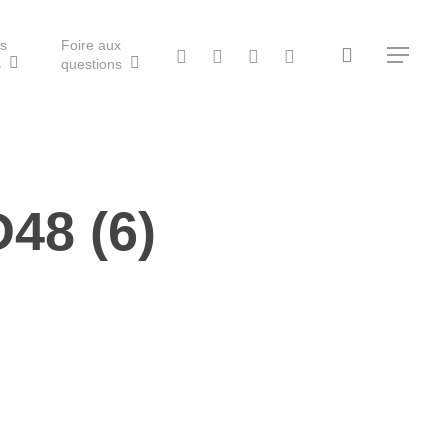
ls
Foire aux
search
twitter
facebook
vimeo
RSS
Menu
s
questions
48 (6)