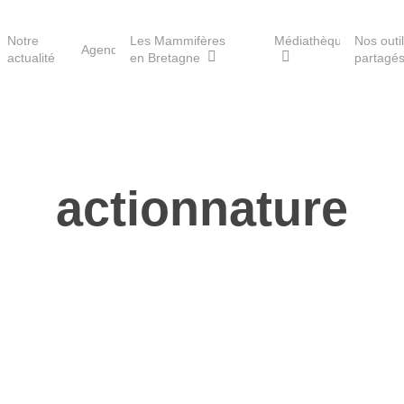
Notre
Les Mammifères
Médiathèque
Nos outi
Agenda
actualité
en Bretagne
partagé
Les réserves du GMB
actionnature
Les Havres de paix pour la
loutre
Les Refuges pour les
chauves-souris
Le Fonds pour les
Mammifères
Aménagement du territoire