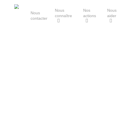
Skip
Nous
Nos
Nous
to
Nous
connaître
actions
aider
main
contacter
content
Le Groupe Mammalogique
Breton
Hit enter to search or ESC to close