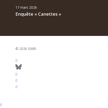
17 mars 2026
Enquête « Canettes »
© 2026 GMB.
facebook
bluesky
vimeo
RSS
flickr