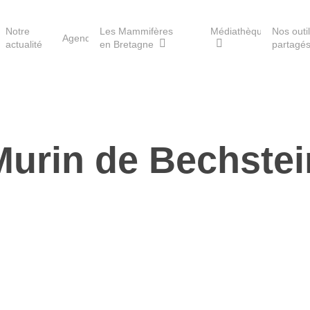
Notre
Les Mammifères
Médiathèque
Nos outi
Agenda
actualité
en Bretagne
partagé
Les réserves du GMB
Murin de Bechstei
Les Havres de paix pour la
loutre
Les Refuges pour les
chauves-souris
Le Fonds pour les
Mammifères
Aménagement du territoire