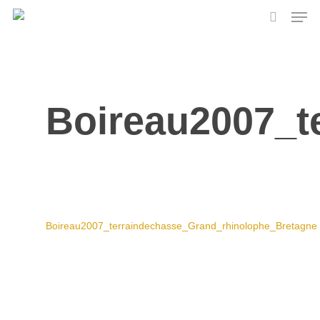
Skip
Men
to
search
main
content
Boireau2007_t
Boireau2007_terraindechasse_Grand_rhinolophe_Bretagne