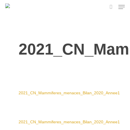
Skip
Men
to
search
main
content
2021_CN_Mamm
2021_CN_Mammiferes_menaces_Bilan_2020_Annee1
2021_CN_Mammiferes_menaces_Bilan_2020_Annee1