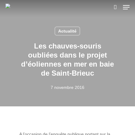
Skip
Men
to
search
main
content
Actualité
Les chauves-souris
oubliées dans le projet
d’éoliennes en mer en baie
de Saint-Brieuc
7 novembre 2016
A l’occasion de l’enquête publique portant sur la