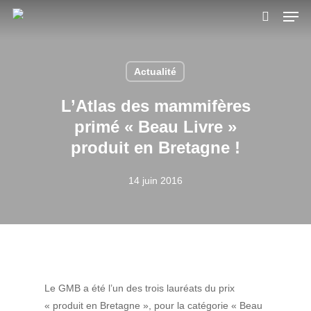
Skip
Men
to
search
main
content
Actualité
L’Atlas des mammifères
primé « Beau Livre »
produit en Bretagne !
14 juin 2016
Le GMB a été l’un des trois lauréats du prix
« produit en Bretagne », pour la catégorie « Beau