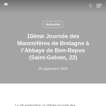
Skip
Men
to
search
main
content
Actualité
10ème Journée des
Mammifères de Bretagne à
l’Abbaye de Bon-Repos
(Saint-Gelven, 22)
26 septembre 2016
Le 24 septembre, la 10ème journée des