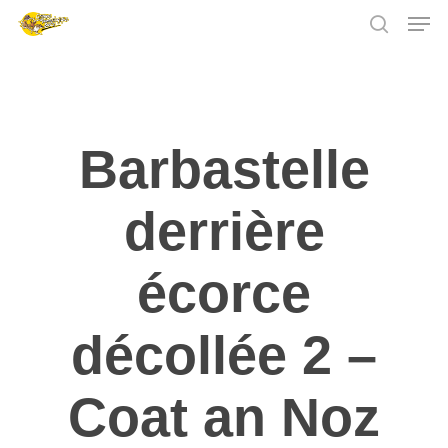
Skip
Men
to
search
main
content
Barbastelle
derrière
écorce
décollée 2 –
Coat an Noz