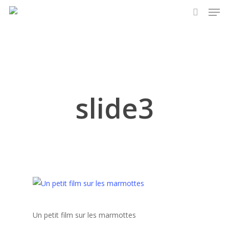
Men
Skip
to
search
main
content
slide3
Un petit film sur les marmottes