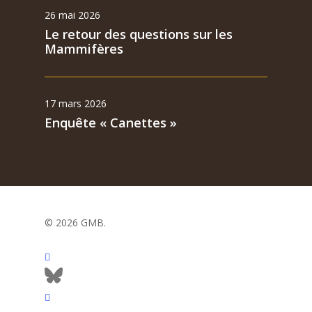
26 mai 2026
Le retour des questions sur les
Mammifères
17 mars 2026
Enquête « Canettes »
© 2026 GMB.
facebook
bluesky
vimeo