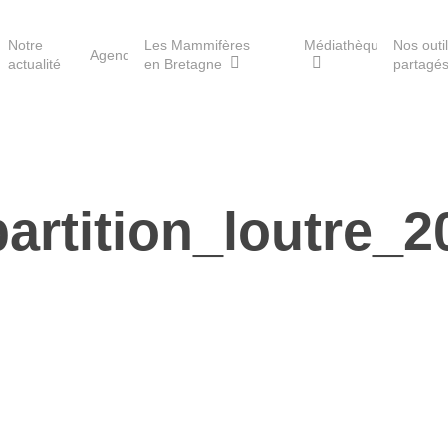
Notre
Les Mammifères
Médiathèque
Nos outi
Agenda
actualité
en Bretagne
partagé
Les réserves du GMB
partition_loutre_2
Les Havres de paix pour la
loutre
Les Refuges pour les
chauves-souris
Le Fonds pour les
Mammifères
Aménagement du territoire