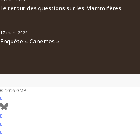
Le retour des questions sur les Mammifères
17 mars 2026
Enquête « Canettes »
© 2026 GMB.
facebook
bluesky
vimeo
RSS
flickr