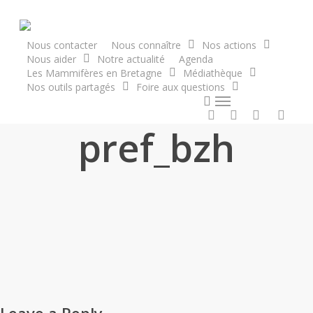
Skip
to
main
Nous contacter
Nous connaître
Nos actions
Nous aider
Notre actualité
Agenda
content
Les Mammifères en Bretagne
Médiathèque
Nos outils partagés
Foire aux questions
search
Menu
twitter
facebook
vimeo
RSS
pref_bzh