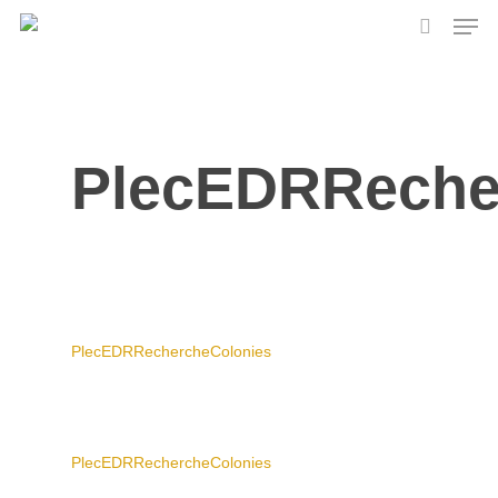
Skip
Men
to
search
main
content
PlecEDRReche
PlecEDRRechercheColonies
PlecEDRRechercheColonies