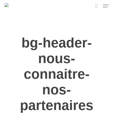
Skip
Men
to
search
main
content
bg-header-
nous-
connaitre-
nos-
partenaires