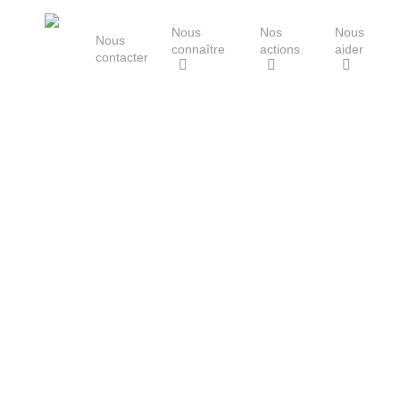
Skip
Nous
Nos
Nous
to
Nous
connaître
actions
aider
main
contacter
content
Le Groupe Mammalogique
Breton
Hit enter to search or ESC to close