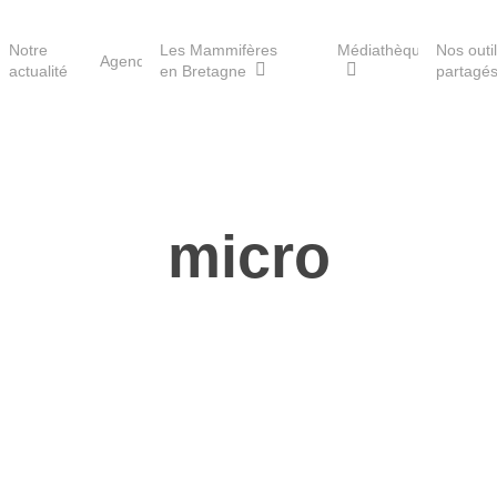
Notre
Les Mammifères
Médiathèque
Nos outi
Agenda
actualité
en Bretagne
partagé
Les réserves du GMB
micro
Les Havres de paix pour la
loutre
Les Refuges pour les
chauves-souris
Le Fonds pour les
Mammifères
Aménagement du territoire