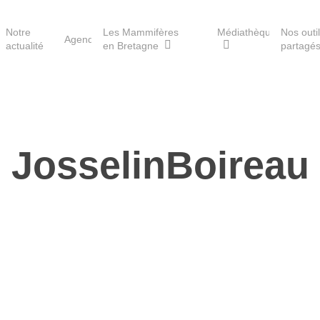
Notre
Les Mammifères
Médiathèque
Nos outi
Agenda
actualité
en Bretagne
partagé
Les réserves du GMB
JosselinBoireau
Les Havres de paix pour la
loutre
Les Refuges pour les
chauves-souris
Le Fonds pour les
Mammifères
Aménagement du territoire