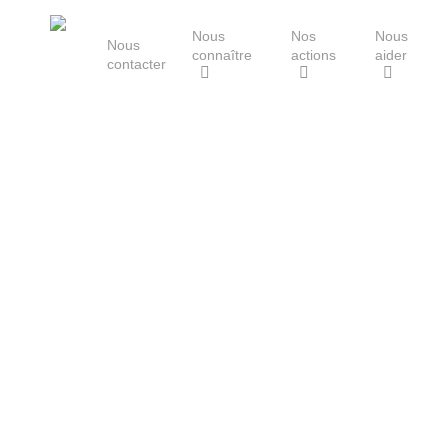
Skip
Nous
Nos
Nous
to
Nous
connaître
actions
aider
main
contacter
content
Le Groupe Mammalogique
Breton
Hit enter to search or ESC to close