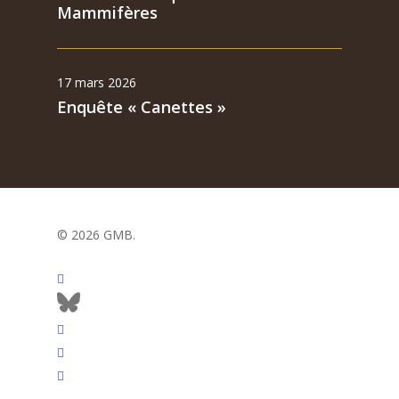
Mammifères
17 mars 2026
Enquête « Canettes »
© 2026 GMB.
facebook
bluesky
vimeo
RSS
flickr