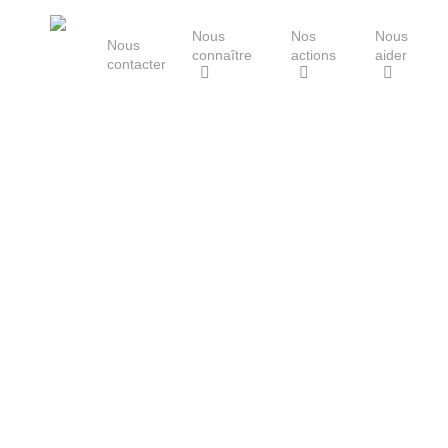
Skip
Nous
Nos
Nous
to
Nous
connaître
actions
aider
main
contacter
content
Le Groupe Mammalogique
Breton
Hit enter to search or ESC to close