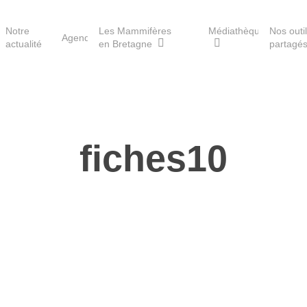
Notre
Les Mammifères
Médiathèque
Nos outi
Agenda
actualité
en Bretagne
partagé
Les réserves du GMB
fiches10
Les Havres de paix pour la
loutre
Les Refuges pour les
chauves-souris
Le Fonds pour les
Mammifères
Aménagement du territoire