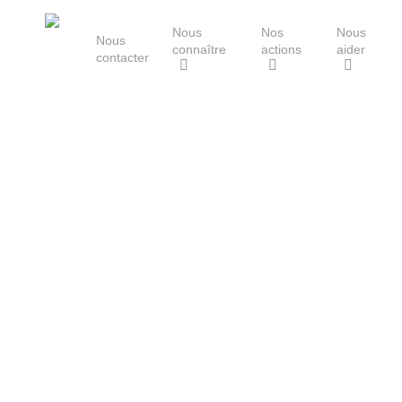
Skip
Nous
Nos
Nous
to
Nous
connaître
actions
aider
main
contacter
content
Le Groupe Mammalogique
Breton
Hit enter to search or ESC to close