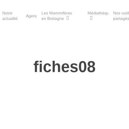
Notre
Les Mammifères
Médiathèque
Nos outi
Agenda
actualité
en Bretagne
partagé
Les réserves du GMB
fiches08
Les Havres de paix pour la
loutre
Les Refuges pour les
chauves-souris
Le Fonds pour les
Mammifères
Aménagement du territoire