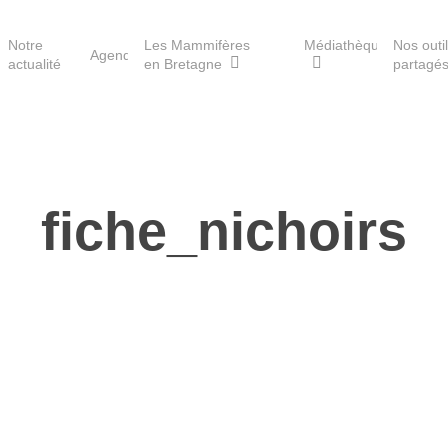
Notre
Les Mammifères
Médiathèque
Nos outi
Agenda
actualité
en Bretagne
partagé
Les réserves du GMB
fiche_nichoirs
Les Havres de paix pour la
loutre
Les Refuges pour les
chauves-souris
Le Fonds pour les
Mammifères
Aménagement du territoire