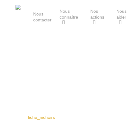
Skip
Nous
Nos
Nous
to
Nous
connaître
actions
aider
main
contacter
content
Le Groupe Mammalogique
Breton
Hit enter to search or ESC to close
fiche_nichoirs