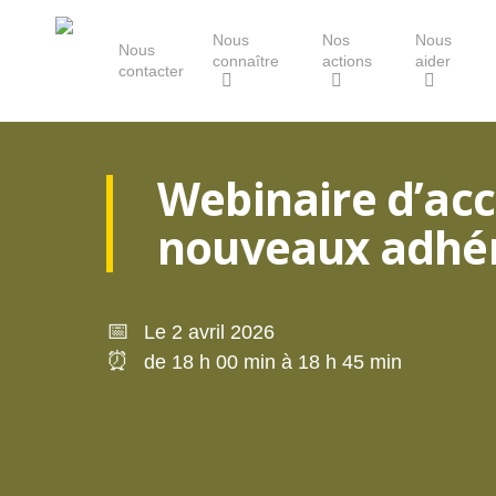
Skip
Nous
Nos
Nous
to
Nous
connaître
actions
aider
main
contacter
content
Le Groupe Mammalogique
Webinaire d’acc
Breton
nouveaux adhére
📅
Le 2 avril 2026
⏰
de 18 h 00 min à 18 h 45 min
Hit enter to search or ESC to close