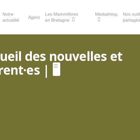
Notre
Les Mammifères
Médiathèque
Nos outi
Agenda
actualité
en Bretagne
partagé
ueil des nouvelles et
Les réserves du GMB
nt·es | 🖥️
Les Havres de paix pour la
loutre
Les Refuges pour les
chauves-souris
Le Fonds pour les
Mammifères
Aménagement du territoire