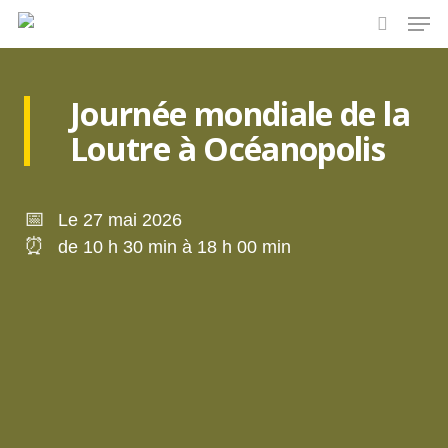
Skip
Men
to
search
main
content
Journée mondiale de la
Loutre à Océanopolis
📅
Le 27 mai 2026
⏰
de 10 h 30 min à 18 h 00 min