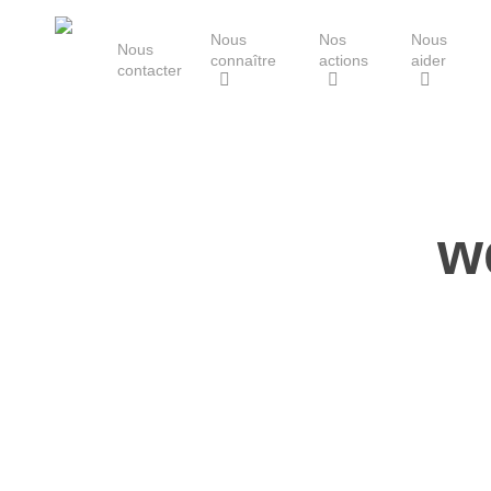
Skip
Nous
Nos
Nous
to
Nous
connaître
actions
aider
main
contacter
content
Le Groupe Mammalogique
Breton
w
Hit enter to search or ESC to close