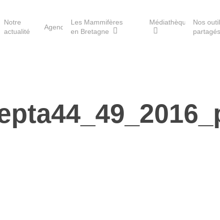
Notre
Les Mammifères
Médiathèque
Nos outi
Agenda
actualité
en Bretagne
partagé
Les réserves du GMB
epta44_49_2016_
Les Havres de paix pour la
loutre
Les Refuges pour les
chauves-souris
Le Fonds pour les
Mammifères
Aménagement du territoire