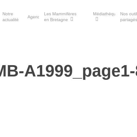
Notre
Les Mammifères
Médiathèque
Nos outi
Agenda
actualité
en Bretagne
partagé
Les réserves du GMB
MB-A1999_page1-
Les Havres de paix pour la
loutre
Les Refuges pour les
chauves-souris
Le Fonds pour les
Mammifères
Aménagement du territoire