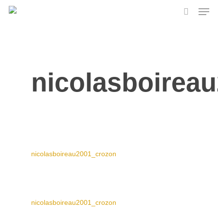
Skip
Men
to
search
main
content
nicolasboirea
nicolasboireau2001_crozon
nicolasboireau2001_crozon