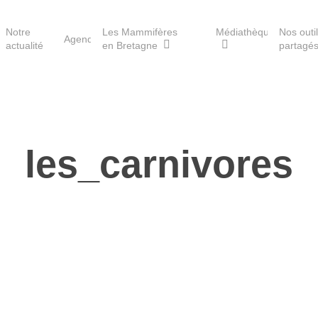
Notre
Les Mammifères
Médiathèque
Nos outi
Agenda
actualité
en Bretagne
partagé
Les réserves du GMB
les_carnivores
Les Havres de paix pour la
loutre
Les Refuges pour les
chauves-souris
Le Fonds pour les
Mammifères
Aménagement du territoire