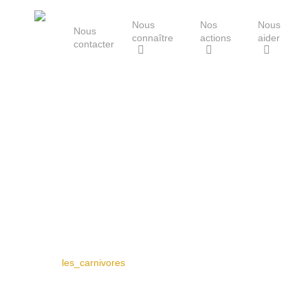
Skip
Nous
Nos
Nous
to
Nous
connaître
actions
aider
main
contacter
content
Le Groupe Mammalogique
Breton
Hit enter to search or ESC to close
les_carnivores