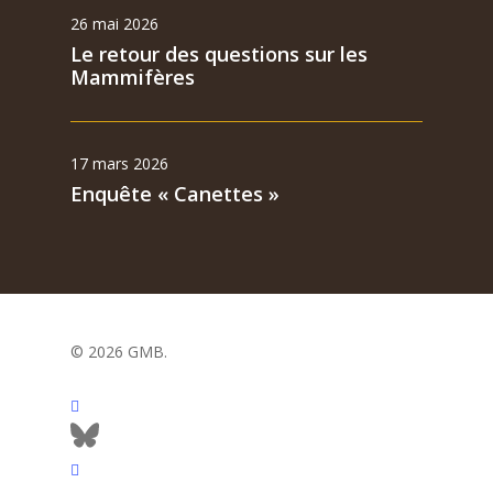
26 mai 2026
Le retour des questions sur les
Mammifères
17 mars 2026
Enquête « Canettes »
© 2026 GMB.
facebook
bluesky
vimeo