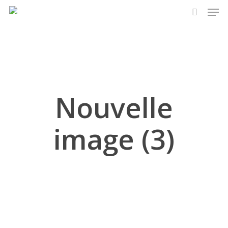
Men
Skip
to
search
main
content
Nouvelle
image (3)