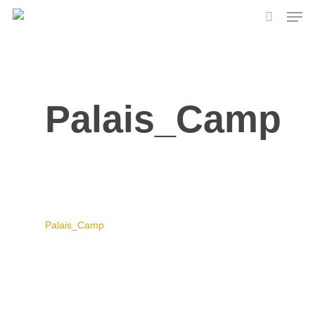
Skip
Men
to
search
main
content
Palais_Camp
Palais_Camp